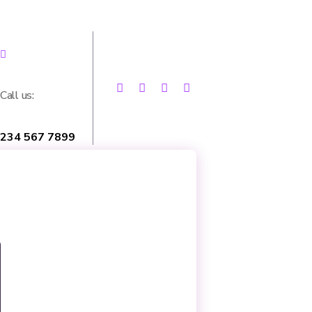
Call us:
234 567 7899